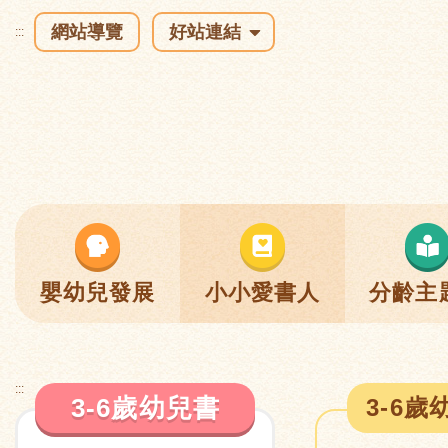
網站導覽
好站連結
:::
嬰幼兒發展
小小愛書人
分齡主
:::
3-6歲幼兒書
3-6歲