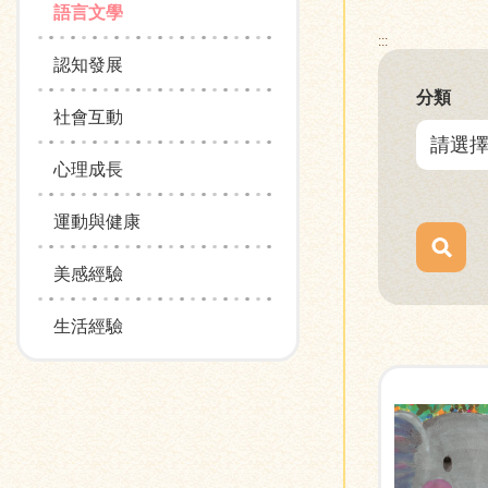
語言文學
:::
認知發展
分類
社會互動
心理成長
運動與健康
美感經驗
生活經驗