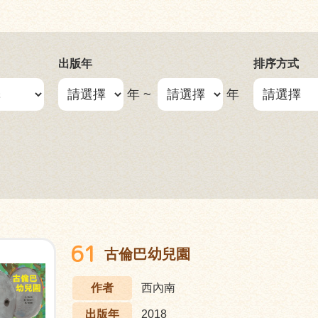
出版年
排序方式
年 ~
年
61
古倫巴幼兒園
作者
西內南
出版年
2018