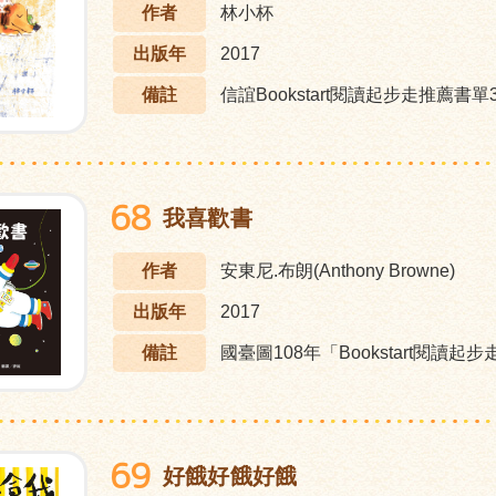
作者
林小杯
出版年
2017
備註
信誼Bookstart閱讀起步走推薦書單3
68
我喜歡書
作者
安東尼.布朗(Anthony Browne)
出版年
2017
備註
國臺圖108年「Bookstart閱讀起
69
好餓好餓好餓