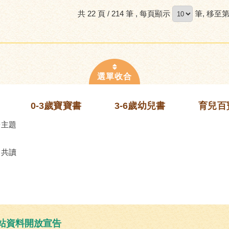
共 22 頁 / 214 筆
, 每頁顯示
筆, 移至
0-3歲寶寶書
3-6歲幼兒書
育兒百
齡主題
的共讀
站資料開放宣告