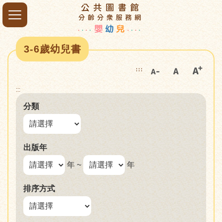
3-6歲幼兒書
:::
:::
分類
出版年
年 ~
年
排序方式