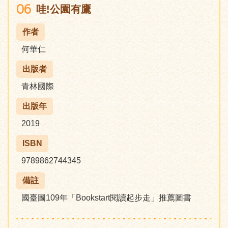
06
哇!公園有鷹
作者
何華仁
出版者
青林國際
出版年
2019
ISBN
9789862744345
備註
國臺圖109年「Bookstart閱讀起步走」推薦圖書