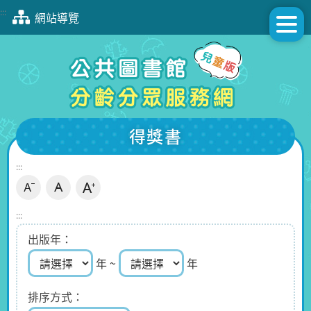
跳
:::
網站導覽
到
主
要
內
容
區
塊
得獎書
:::
:::
出版年
年 ~
年
排序方式