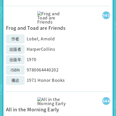
543
Frog and Toad are Friends
Lobel, Arnold
作者
HarperCollins
出版者
1970
出版年
9780064440202
ISBN
1971 Honor Books
備註
544
All in the Morning Early