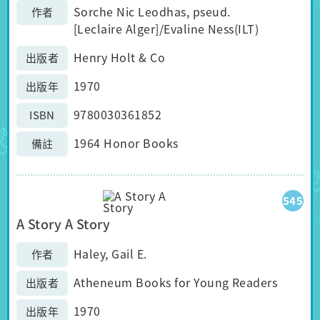
Sorche Nic Leodhas, pseud.
作者
[Leclaire Alger]/Evaline Ness(ILT)
Henry Holt & Co
出版者
1970
出版年
9780030361852
ISBN
1964 Honor Books
備註
545
A Story A Story
Haley, Gail E.
作者
Atheneum Books for Young Readers
出版者
1970
出版年