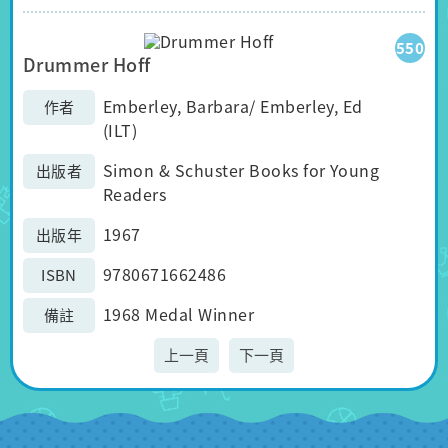
550
Drummer Hoff
Emberley, Barbara/ Emberley, Ed
作者
(ILT)
Simon & Schuster Books for Young
出版者
Readers
1967
出版年
9780671662486
ISBN
1968 Medal Winner
備註
上一頁
下一頁