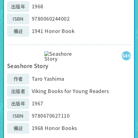
1968
出版年
9780060244002
ISBN
1941 Honor Book
備註
549
Seashore Story
Taro Yashima
作者
Viking Books for Young Readers
出版者
1967
出版年
9780670627110
ISBN
1968 Honor Books
備註