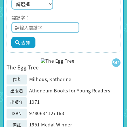
關鍵字
541
The Egg Tree
Milhous, Katherine
作者
Atheneum Books for Young Readers
出版者
1971
出版年
9780684127163
ISBN
1951 Medal Winner
備註