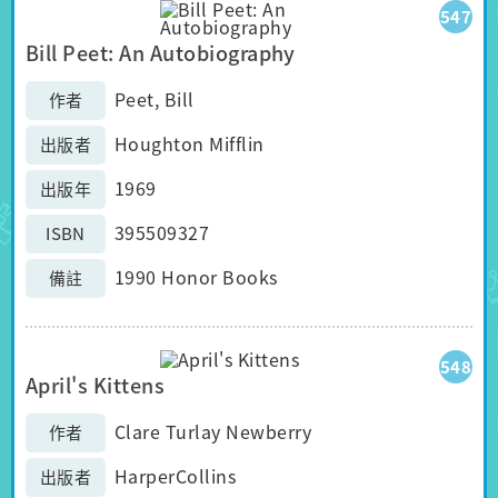
547
Bill Peet: An Autobiography
Peet, Bill
作者
Houghton Mifflin
出版者
1969
出版年
395509327
ISBN
1990 Honor Books
備註
548
April's Kittens
Clare Turlay Newberry
作者
HarperCollins
出版者