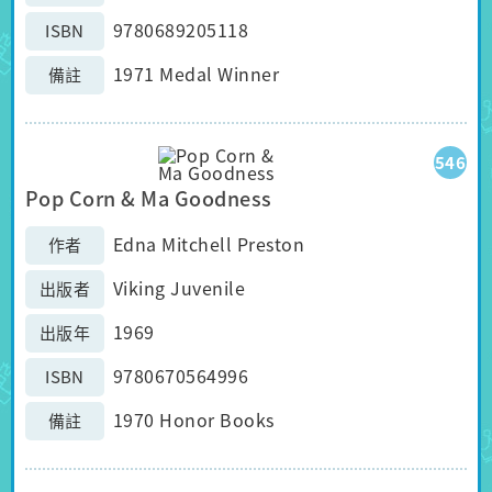
9780689205118
ISBN
1971 Medal Winner
備註
546
Pop Corn & Ma Goodness
Edna Mitchell Preston
作者
Viking Juvenile
出版者
1969
出版年
9780670564996
ISBN
1970 Honor Books
備註