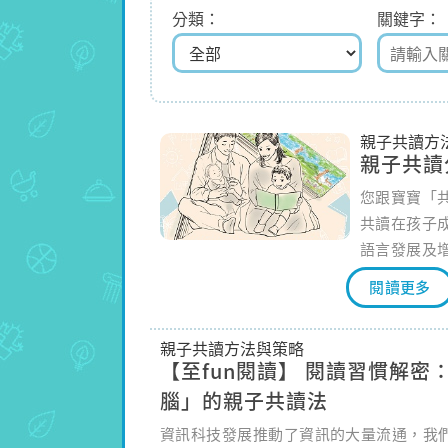
分類
關鍵字
親子共讀方
親子共讀
您跟寶寶「
共讀在孩子
語言發展及
刺激，並能
閱讀更多
創造力。親
康署鼓勵家
親子共讀方法與策略
促進孩子認
【至fun閱讀】 閱讀習慣解密
奠下成功的
腦」的親子共讀法
未來朗讀。
資訊科技發展推動了資訊的大量流通，我