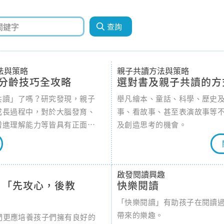
法與策略
親子共讀方法與策略
分齡技巧全攻略
選對書及親子共讀的方
共讀」了嗎？研究發現，親子
舉凡繪本、童話、科學、歷史
成長過程中，對於大腦發育、
事、看故事、甚至表演故事等
增進理解能力等皆具有正面的
及創造思考的機會。
夠啟發孩子的想像力及培養其
子共讀越早開始越好，國民健
長以親子共讀方式透過故事來
啟發閱讀興趣
知與語言發展，為孩子的健康
：「先攻心，後教
快樂閱讀
基石。 親子共讀，為孩子的
「快樂閱讀」有助孩子在閱讀
帶來的樂趣。
們更應培養孩子們擁有良好的