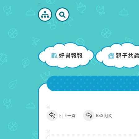
跳
:::
到
主
要
內
容
區
好書報報
親子共
塊
:::
回上一頁
RSS 訂閱
:::