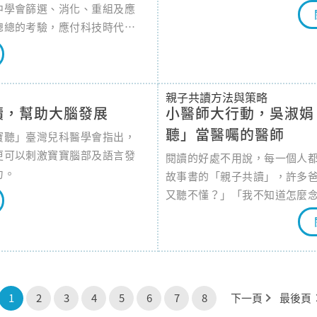
中學會篩選、消化、重組及應
總總的考驗，應付科技時代下
親子共讀方法與策略
讀，幫助大腦發展
小醫師大行動，吳淑娟
聽」當醫囑的醫師
寶聽」臺灣兒科醫學會指出，
更可以刺激寶寶腦部及語言發
閱讀的好處不用說，每一個人
力。
故事書的「親子共讀」，許多
又聽不懂？」「我不知道怎麼
好！」本期育兒生活雜誌邀請
分享自身面對爸媽的經驗，一
1
2
3
4
5
6
7
8
下一頁
最後頁