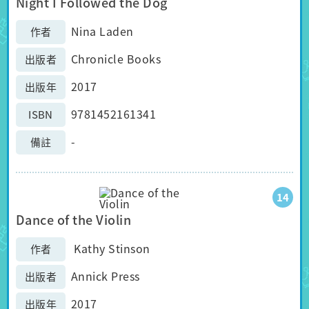
Night I Followed the Dog
Nina Laden
作者
Chronicle Books
出版者
2017
出版年
9781452161341
ISBN
-
備註
14
Dance of the Violin
Kathy Stinson
作者
Annick Press
出版者
2017
出版年