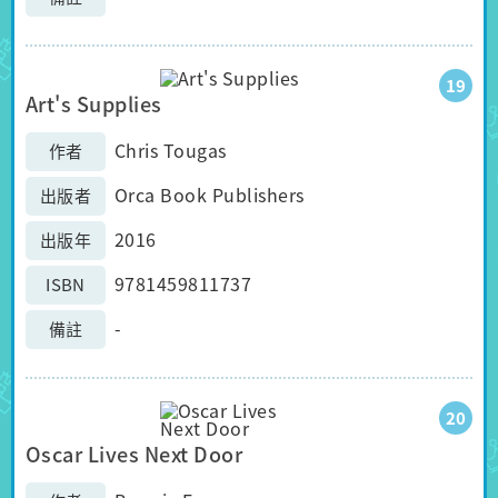
19
Art's Supplies
Chris Tougas
作者
Orca Book Publishers
出版者
2016
出版年
9781459811737
ISBN
-
備註
20
Oscar Lives Next Door