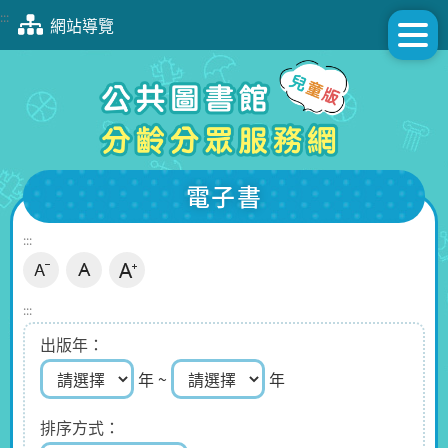
跳
:::
網站導覽
到
主
要
內
容
區
塊
電子書
:::
:::
出版年
年 ~
年
排序方式