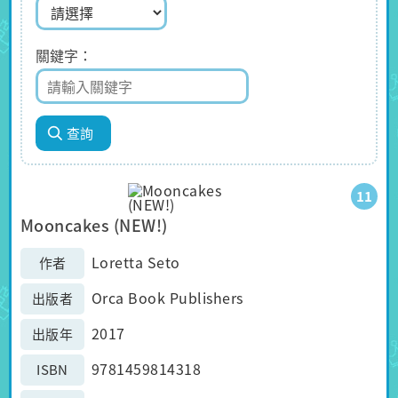
關鍵字
11
Mooncakes (NEW!)
Loretta Seto
作者
Orca Book Publishers
出版者
2017
出版年
9781459814318
ISBN