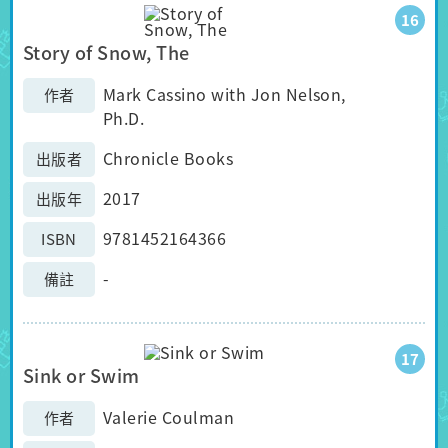
16
Story of Snow, The
Mark Cassino with Jon Nelson,
作者
Ph.D.
Chronicle Books
出版者
2017
出版年
9781452164366
ISBN
-
備註
17
Sink or Swim
Valerie Coulman
作者