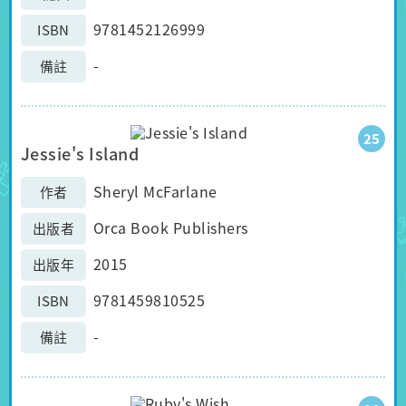
9781452126999
ISBN
-
備註
25
Jessie's Island
Sheryl McFarlane
作者
Orca Book Publishers
出版者
2015
出版年
9781459810525
ISBN
-
備註