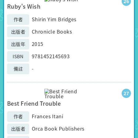
26
Ruby's Wish
Shirin Yim Bridges
作者
Chronicle Books
出版者
2015
出版年
9781452145693
ISBN
-
備註
27
Best Friend Trouble
Frances Itani
作者
Orca Book Publishers
出版者