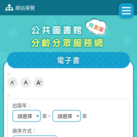
跳
:::
網站導覽
到
主
要
內
容
區
塊
電子書
:::
:::
出版年
年 ~
年
排序方式