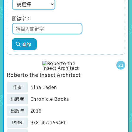
關鍵字
21
Roberto the Insect Architect
Nina Laden
作者
Chronicle Books
出版者
2016
出版年
9781452156460
ISBN