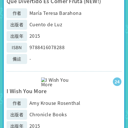
Que Divertido Es Comer Fruta (NEW!)
María Teresa Barahona
作者
Cuento de Luz
出版者
2015
出版年
9788416078288
ISBN
-
備註
24
I Wish You More
Amy Krouse Rosenthal
作者
Chronicle Books
出版者
2015
出版年