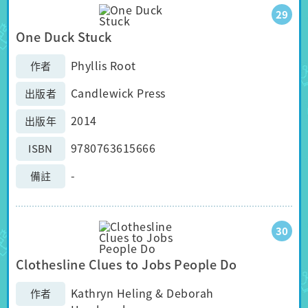
29
One Duck Stuck
Phyllis Root
作者
Candlewick Press
出版者
2014
出版年
9780763615666
ISBN
-
備註
30
Clothesline Clues to Jobs People Do
Kathryn Heling & Deborah
作者