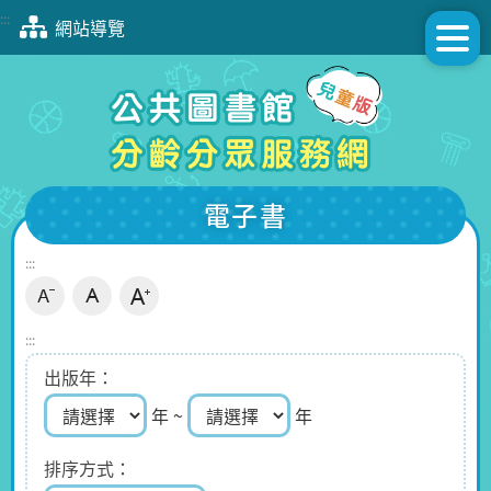
跳
:::
網站導覽
到
主
要
內
容
區
塊
電子書
:::
:::
出版年
年 ~
年
排序方式