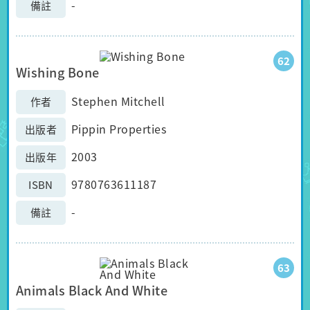
-
備註
62
Wishing Bone
Stephen Mitchell
作者
Pippin Properties
出版者
2003
出版年
9780763611187
ISBN
-
備註
63
Animals Black And White