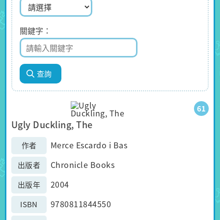
關鍵字
61
Ugly Duckling, The
Merce Escardo i Bas
作者
Chronicle Books
出版者
2004
出版年
9780811844550
ISBN