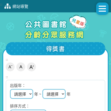
跳
:::
網站導覽
到
主
要
內
容
區
塊
得獎書
:::
:::
出版年
年 ~
年
排序方式