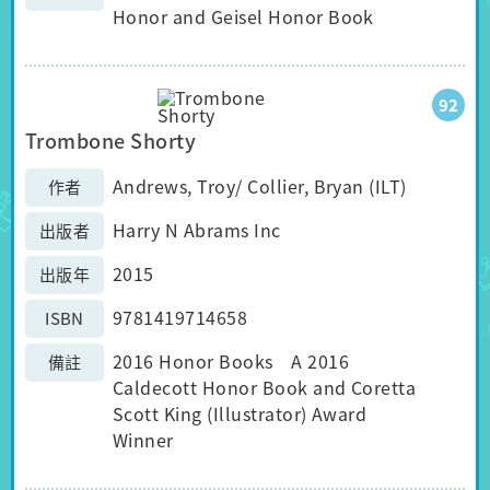
Honor and Geisel Honor Book
92
Trombone Shorty
Andrews, Troy/ Collier, Bryan (ILT)
作者
Harry N Abrams Inc
出版者
2015
出版年
9781419714658
ISBN
2016 Honor Books A 2016
備註
Caldecott Honor Book and Coretta
Scott King (Illustrator) Award
Winner