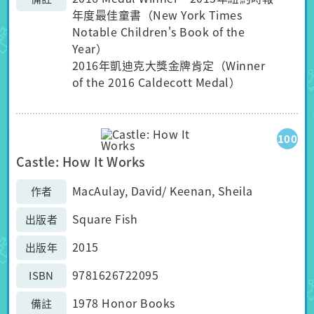
年度最佳童書（New York Times
Notable Children's Book of the
Year）
2016年凱迪克大獎金牌肯定（Winner
of the 2016 Caldecott Medal）
100
Castle: How It Works
MacAulay, David/ Keenan, Sheila
作者
Square Fish
出版者
2015
出版年
9781626722095
ISBN
1978 Honor Books
備註