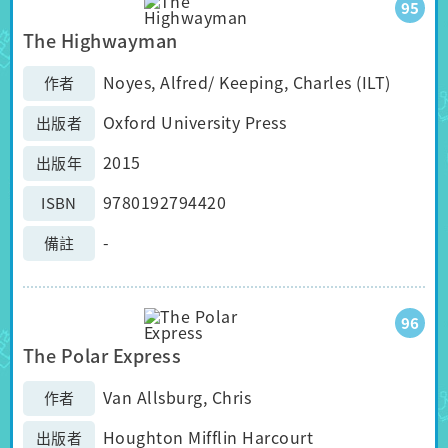
95
The Highwayman
Noyes, Alfred/ Keeping, Charles (ILT)
作者
Oxford University Press
出版者
2015
出版年
9780192794420
ISBN
-
備註
96
The Polar Express
Van Allsburg, Chris
作者
Houghton Mifflin Harcourt
出版者