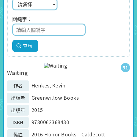
關鍵字
91
Waiting
Henkes, Kevin
作者
Greenwillow Books
出版者
2015
出版年
9780062368430
ISBN
2016 Honor Books Caldecott
備註