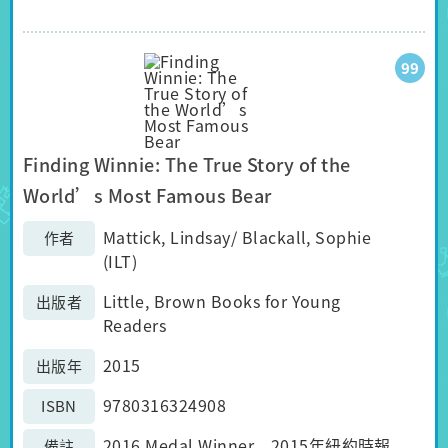
99
Finding Winnie: The True Story of the
World’s Most Famous Bear
Mattick, Lindsay/ Blackall, Sophie
作者
(ILT)
Little, Brown Books for Young
出版者
Readers
2015
出版年
9780316324908
ISBN
2016 Medal Winner 2015年紐約時報
備註