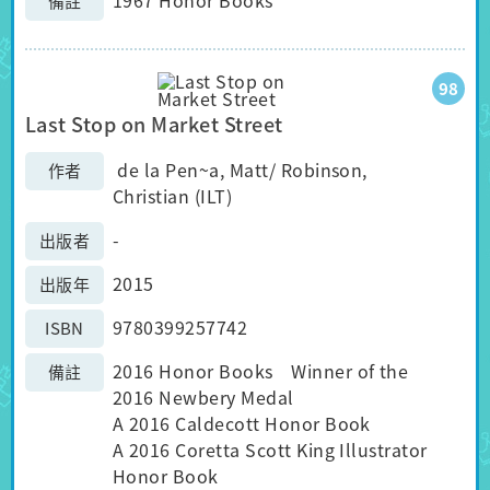
備註
98
Last Stop on Market Street
de la Pen~a, Matt/ Robinson,
作者
Christian (ILT)
-
出版者
2015
出版年
9780399257742
ISBN
2016 Honor Books Winner of the
備註
2016 Newbery Medal
A 2016 Caldecott Honor Book
A 2016 Coretta Scott King Illustrator
Honor Book