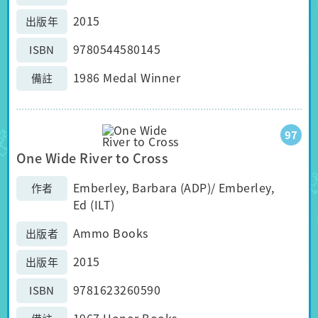
2015
出版年
9780544580145
ISBN
1986 Medal Winner
備註
97
One Wide River to Cross
Emberley, Barbara (ADP)/ Emberley,
作者
Ed (ILT)
Ammo Books
出版者
2015
出版年
9781623260590
ISBN
1967 Honor Books